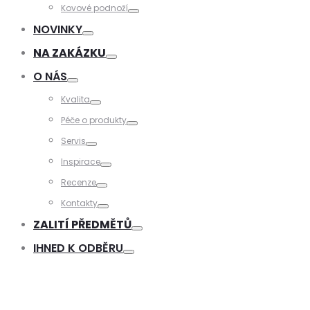
Toggle
Kovové podnoží
Toggle
NOVINKY
Toggle
NA ZAKÁZKU
Toggle
O NÁS
Toggle
Kvalita
Toggle
Péče o produkty
Toggle
Servis
Toggle
Inspirace
Toggle
Recenze
Toggle
Kontakty
Toggle
ZALITÍ PŘEDMĚTŮ
Toggle
IHNED K ODBĚRU
Toggle