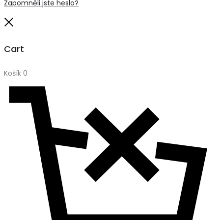
Zapomněli jste heslo?
Close
Cart
Košík
0