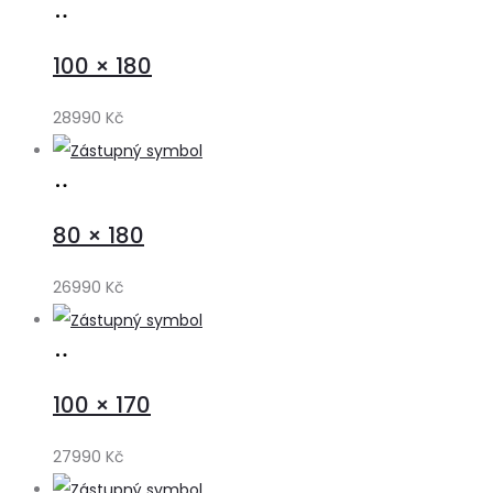
Přidat
do
100 × 180
košíku
28990
Kč
Přidat
do
80 × 180
košíku
26990
Kč
Přidat
do
100 × 170
košíku
27990
Kč