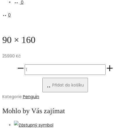
0
0
90 × 160
25990
Kč
90
×
Přidat do košíku
160
množství
Kategorie
Penguin
Mohlo by Vás zajímat