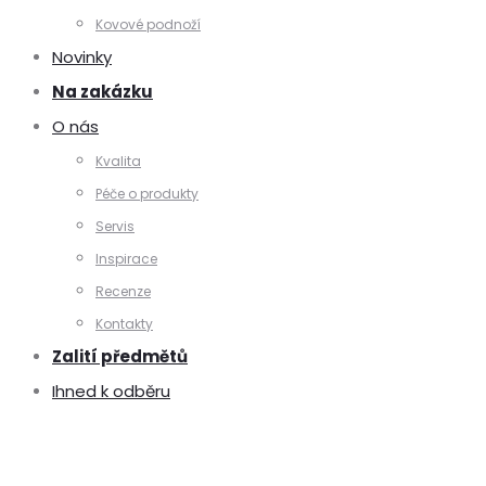
Kovové podnoží
Novinky
Na zakázku
O nás
Kvalita
Péče o produkty
Servis
Inspirace
Recenze
Kontakty
Zalití předmětů
Ihned k odběru