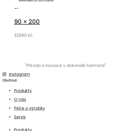
Přidat
do
90 × 200
košíku
32990
Kč
"Příroda a inovace v dokonalé harmonii"
Instagram
Obchod
Produkty
O nás
Péče o výrobky
Servis
Produkty