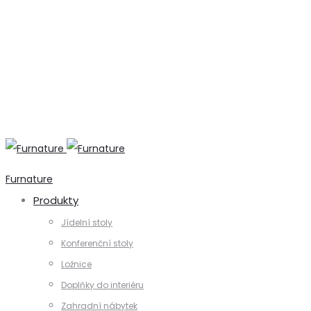
+420 731 728 621
+420 739 230 740
info@furnature.cz
Furnature
Produkty
Jídelní stoly
Konferenční stoly
Ložnice
Doplňky do interiéru
Zahradní nábytek