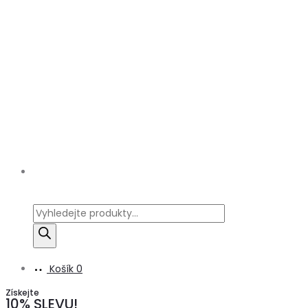
Products
search
Košík
0
Získejte
10% SLEVU!