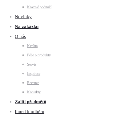
Kovové podnoží
Novinky
Na zakázku
O nás
Kvalita
Péče o produkty
Servis
Inspirace
Recenze
Kontakty
Zalití předmětů
Ihned k odběru