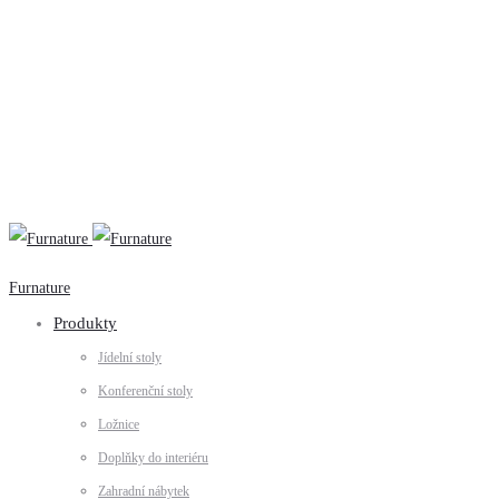
+420 731 728 621
+420 739 230 740
info@furnature.cz
Furnature
Produkty
Jídelní stoly
Konferenční stoly
Ložnice
Doplňky do interiéru
Zahradní nábytek