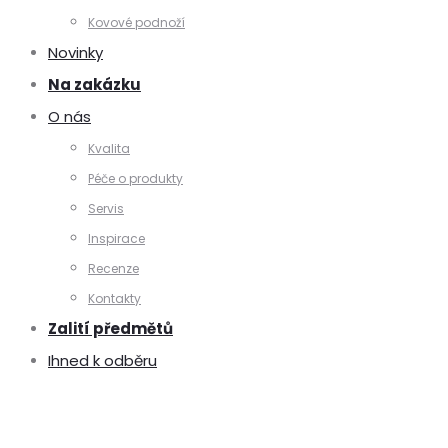
Kovové podnoží
Novinky
Na zakázku
O nás
Kvalita
Péče o produkty
Servis
Inspirace
Recenze
Kontakty
Zalití předmětů
Ihned k odběru