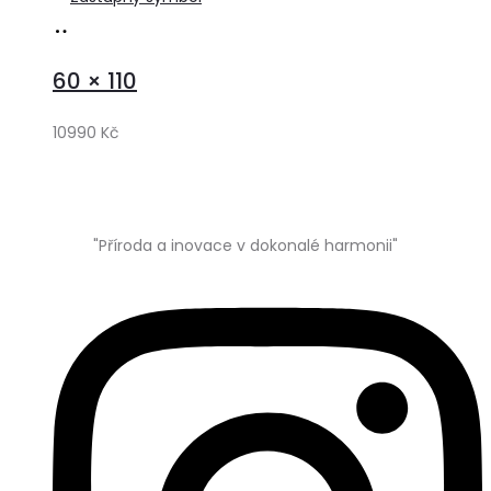
Přidat
do
60 × 110
košíku
10990
Kč
"Příroda a inovace v dokonalé harmonii"