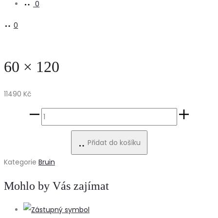
0
0
60 × 120
11490
Kč
60
×
Přidat do košíku
120
množství
Kategorie
Bruin
Mohlo by Vás zajímat