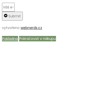
Submit
vytvořeno
webnerds.cz
Pokladna
Pokračovat v nákupu