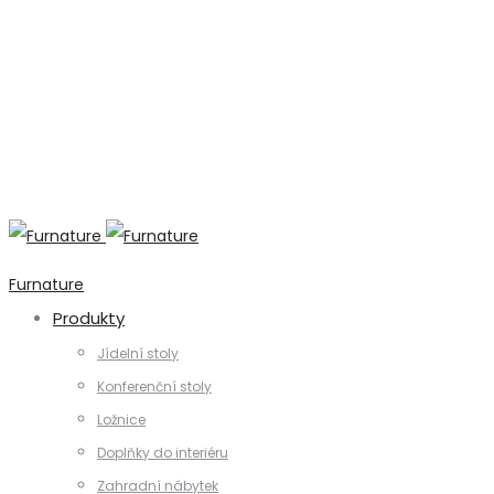
+420 731 728 621
+420 739 230 740
info@furnature.cz
Furnature
Produkty
Jídelní stoly
Konferenční stoly
Ložnice
Doplňky do interiéru
Zahradní nábytek