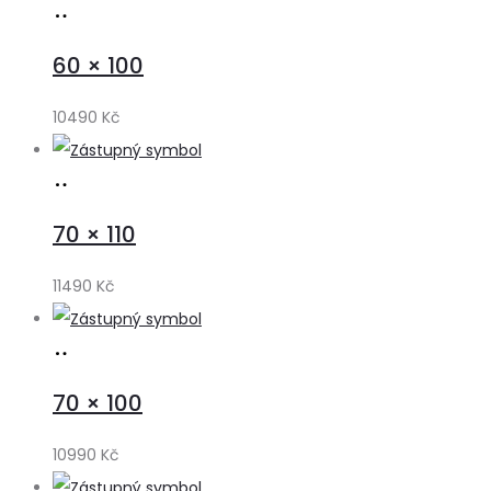
Přidat
do
60 × 100
košíku
10490
Kč
Přidat
do
70 × 110
košíku
11490
Kč
Přidat
do
70 × 100
košíku
10990
Kč