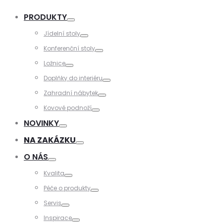
PRODUKTY
Toggle
Jídelní stoly
Toggle
Konferenční stoly
Toggle
Ložnice
Toggle
Doplňky do interiéru
Toggle
Zahradní nábytek
Toggle
Kovové podnoží
Toggle
NOVINKY
Toggle
NA ZAKÁZKU
Toggle
O NÁS
Toggle
Kvalita
Toggle
Péče o produkty
Toggle
Servis
Toggle
Inspirace