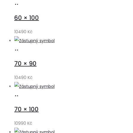
Přidat
do
60 × 100
košíku
10490
Kč
Přidat
do
70 × 90
košíku
10490
Kč
Přidat
do
70 × 100
košíku
10990
Kč