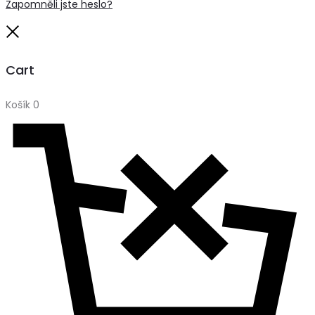
Zapomněli jste heslo?
Close
Cart
Košík
0