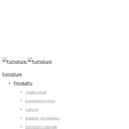
+420 731 728 621
+420 739 230 740
info@furnature.cz
Furnature
Produkty
Jídelní stoly
Konferenční stoly
Ložnice
Doplňky do interiéru
Zahradní nábytek