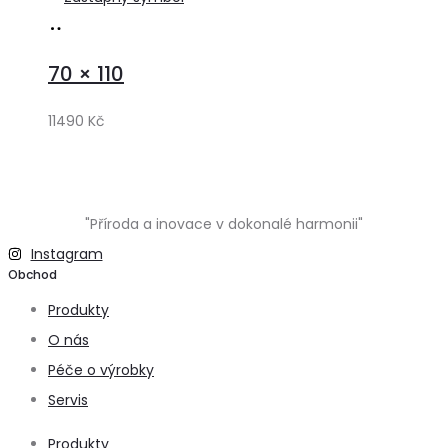
Přidat
do
70 × 110
košíku
11490
Kč
"Příroda a inovace v dokonalé harmonii"
Instagram
Obchod
Produkty
O nás
Péče o výrobky
Servis
Produkty