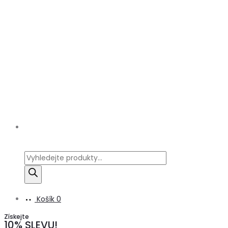
Products
search
Košík
0
Získejte
10% SLEVU!