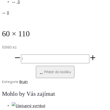
0
0
60 × 110
10990
Kč
60
×
Přidat do košíku
110
množství
Kategorie
Bruin
Mohlo by Vás zajímat