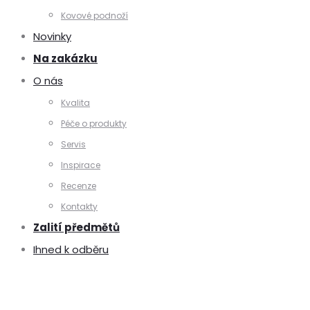
Kovové podnoží
Novinky
Na zakázku
O nás
Kvalita
Péče o produkty
Servis
Inspirace
Recenze
Kontakty
Zalití předmětů
Ihned k odběru