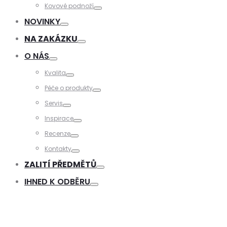
Toggle
Kovové podnoží
Toggle
NOVINKY
Toggle
NA ZAKÁZKU
Toggle
O NÁS
Toggle
Kvalita
Toggle
Péče o produkty
Toggle
Servis
Toggle
Inspirace
Toggle
Recenze
Toggle
Kontakty
Toggle
ZALITÍ PŘEDMĚTŮ
Toggle
IHNED K ODBĚRU
Toggle