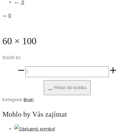
0
0
60 × 100
10490
Kč
60
×
Přidat do košíku
100
množství
Kategorie
Bruin
Mohlo by Vás zajímat