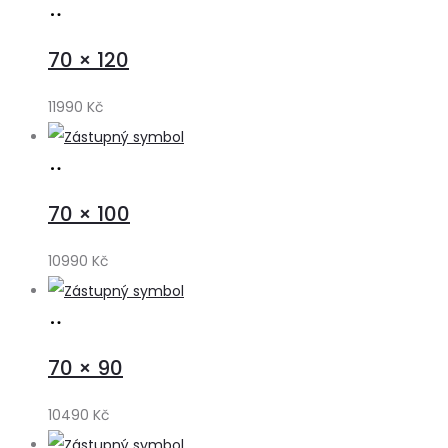
Přidat
do
70 × 120
košíku
11990
Kč
Přidat
do
70 × 100
košíku
10990
Kč
Přidat
do
70 × 90
košíku
10490
Kč