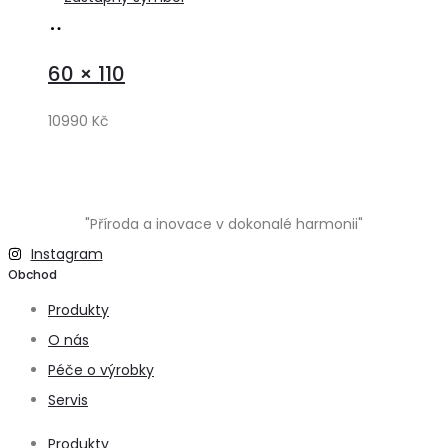
Přidat
do
60 × 110
košíku
10990
Kč
"Příroda a inovace v dokonalé harmonii"
Instagram
Obchod
Produkty
O nás
Péče o výrobky
Servis
Produkty