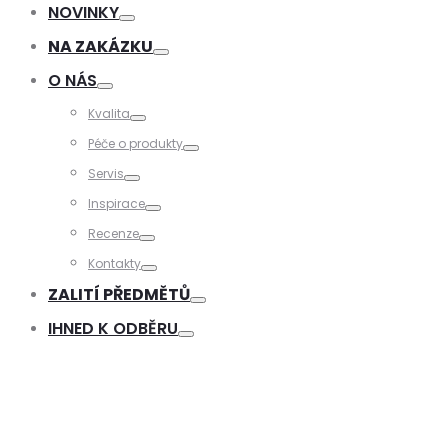
Toggle
NOVINKY
Toggle
NA ZAKÁZKU
Toggle
O NÁS
Toggle
Kvalita
Toggle
Péče o produkty
Toggle
Servis
Toggle
Inspirace
Toggle
Recenze
Toggle
Kontakty
Toggle
ZALITÍ PŘEDMĚTŮ
Toggle
IHNED K ODBĚRU
Toggle