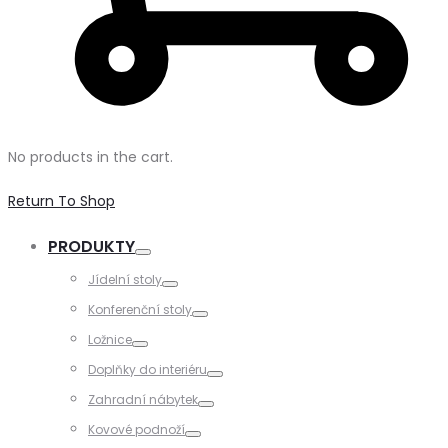
No products in the cart.
Return To Shop
PRODUKTY
Toggle
Jídelní stoly
Toggle
Konferenční stoly
Toggle
Ložnice
Toggle
Doplňky do interiéru
Toggle
Zahradní nábytek
Toggle
Kovové podnoží