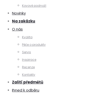
Kovové podnoží
Novinky
Na zakázku
O nás
Kvalita
Péče o produkty
Servis
Inspirace
Recenze
Kontakty
Zalití předmětů
Ihned k odběru