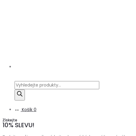
Products
search
Košík
0
Získejte
10% SLEVU!