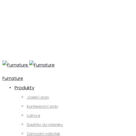
+420 731 728 621
+420 739 230 740
info@furnature.cz
Furnature
Produkty
Jídelní stoly
Konferenční stoly
Ložnice
Doplňky do interiéru
Zahradní nábytek