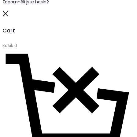
Zapomněli jste heslo?
Close
Cart
Košík
0