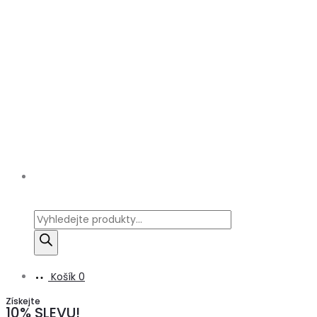
Products
search
Košík
0
Získejte
10% SLEVU!