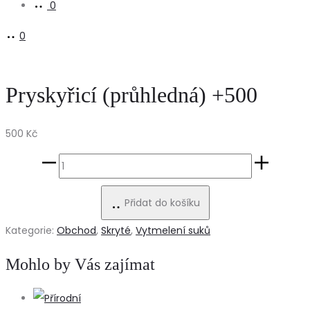
0
0
Pryskyřicí (průhledná) +500
500
Kč
Pryskyřicí
(průhledná)
Přidat do košíku
+500
množství
Kategorie:
Obchod
,
Skryté
,
Vytmelení suků
Mohlo by Vás zajímat