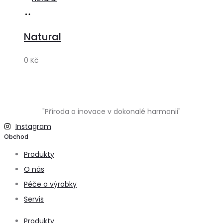
Přidat
do
Natural
košíku
0
Kč
"Příroda a inovace v dokonalé harmonii"
Instagram
Obchod
Produkty
O nás
Péče o výrobky
Servis
Produkty