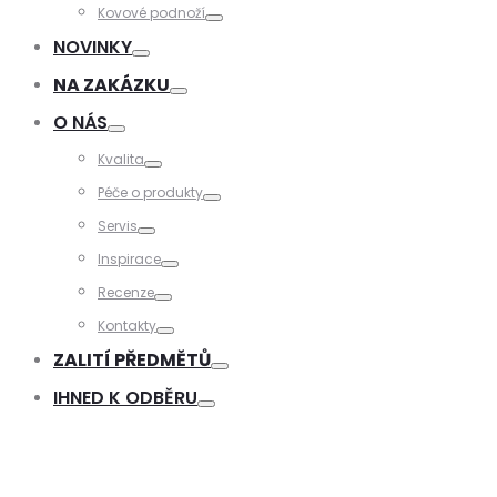
Toggle
Kovové podnoží
Toggle
NOVINKY
Toggle
NA ZAKÁZKU
Toggle
O NÁS
Toggle
Kvalita
Toggle
Péče o produkty
Toggle
Servis
Toggle
Inspirace
Toggle
Recenze
Toggle
Kontakty
Toggle
ZALITÍ PŘEDMĚTŮ
Toggle
IHNED K ODBĚRU
Toggle