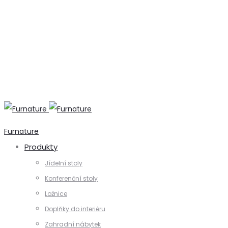
+420 731 728 621
+420 739 230 740
info@furnature.cz
Furnature
Produkty
Jídelní stoly
Konferenční stoly
Ložnice
Doplňky do interiéru
Zahradní nábytek