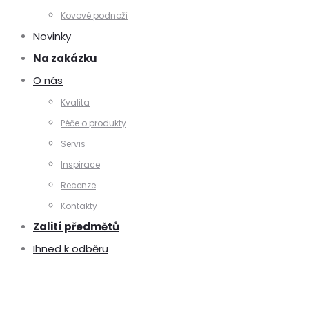
Kovové podnoží
Novinky
Na zakázku
O nás
Kvalita
Péče o produkty
Servis
Inspirace
Recenze
Kontakty
Zalití předmětů
Ihned k odběru