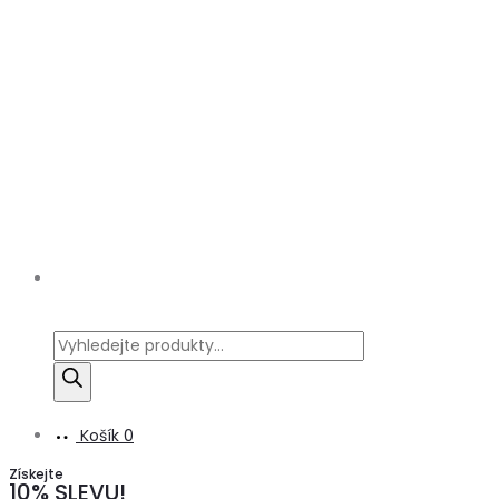
Products
search
Košík
0
Získejte
10% SLEVU!