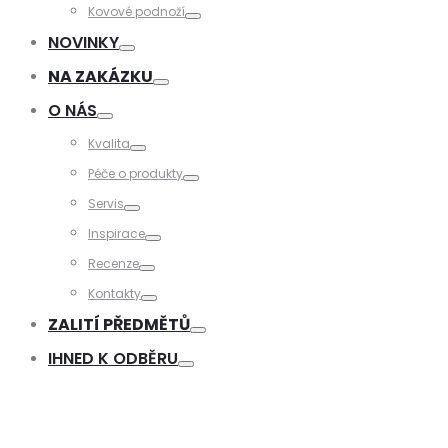
Toggle
Kovové podnoží
Toggle
NOVINKY
Toggle
NA ZAKÁZKU
Toggle
O NÁS
Toggle
Kvalita
Toggle
Péče o produkty
Toggle
Servis
Toggle
Inspirace
Toggle
Recenze
Toggle
Kontakty
Toggle
ZALITÍ PŘEDMĚTŮ
Toggle
IHNED K ODBĚRU
Toggle