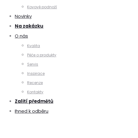
Kovové podnoží
Novinky
Na zakázku
O nás
Kvalita
Péče o produkty
Servis
Inspirace
Recenze
Kontakty
Zalití předmětů
Ihned k odběru