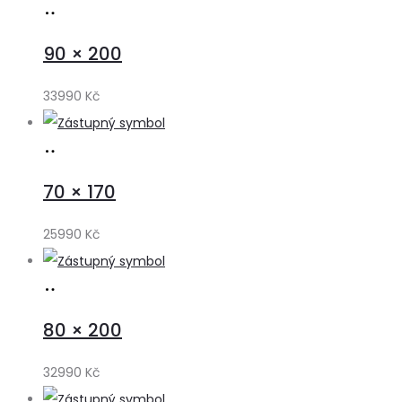
Přidat
do
90 × 200
košíku
33990
Kč
Přidat
do
70 × 170
košíku
25990
Kč
Přidat
do
80 × 200
košíku
32990
Kč