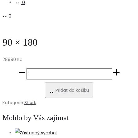
0
0
90 × 180
28990
Kč
90
×
Přidat do košíku
180
množství
Kategorie
Shark
Mohlo by Vás zajímat