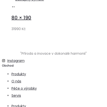
Přidat
do
80 × 190
košíku
31990
Kč
"Příroda a inovace v dokonalé harmonii"
Instagram
Obchod
Produkty
O nás
Péče o výrobky
Servis
Produkty