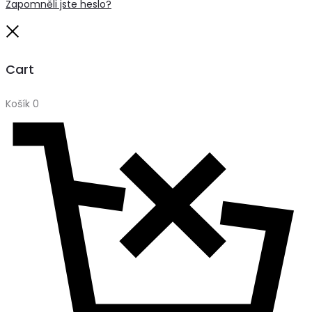
Zapomněli jste heslo?
Close
Cart
Košík
0