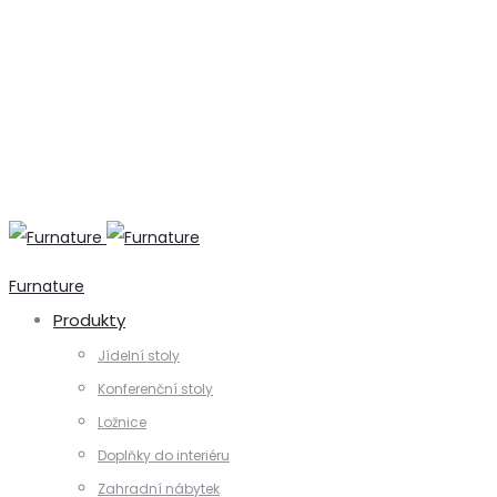
+420 731 728 621
+420 739 230 740
info@furnature.cz
Furnature
Produkty
Jídelní stoly
Konferenční stoly
Ložnice
Doplňky do interiéru
Zahradní nábytek