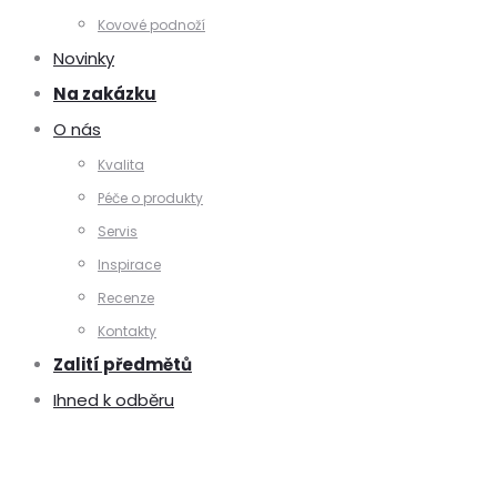
Kovové podnoží
Novinky
Na zakázku
O nás
Kvalita
Péče o produkty
Servis
Inspirace
Recenze
Kontakty
Zalití předmětů
Ihned k odběru