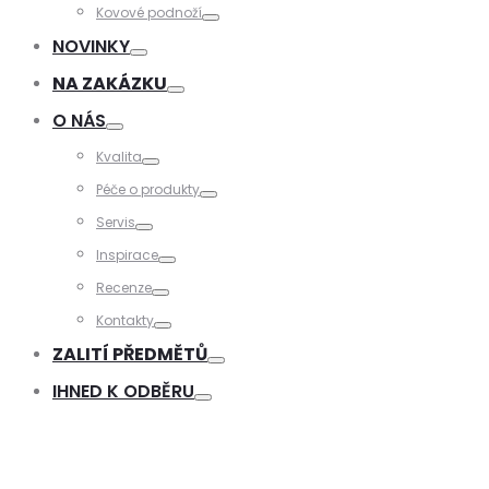
Toggle
Kovové podnoží
Toggle
NOVINKY
Toggle
NA ZAKÁZKU
Toggle
O NÁS
Toggle
Kvalita
Toggle
Péče o produkty
Toggle
Servis
Toggle
Inspirace
Toggle
Recenze
Toggle
Kontakty
Toggle
ZALITÍ PŘEDMĚTŮ
Toggle
IHNED K ODBĚRU
Toggle