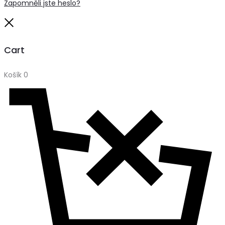
Zapomněli jste heslo?
Close
Cart
Košík
0