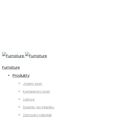
+420 731 728 621
+420 739 230 740
info@furnature.cz
Furnature
Produkty
Jídelní stoly
Konferenční stoly
Ložnice
Doplňky do interiéru
Zahradní nábytek