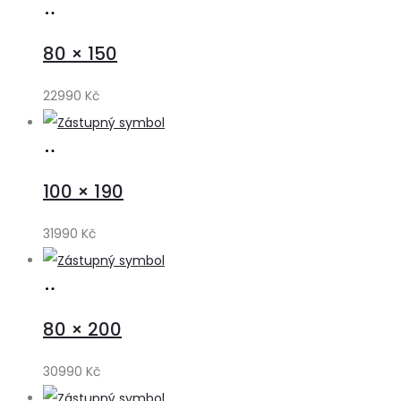
Přidat
do
80 × 150
košíku
22990
Kč
Přidat
do
100 × 190
košíku
31990
Kč
Přidat
do
80 × 200
košíku
30990
Kč