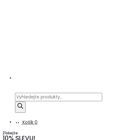
Products
search
Košík
0
Získejte
10% SLEVU!