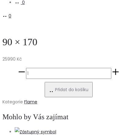
0
0
90 × 170
25990
Kč
90
×
Přidat do košíku
170
množství
Kategorie
Flame
Mohlo by Vás zajímat