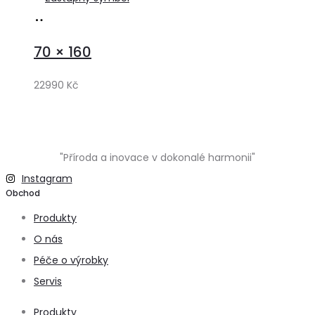
Přidat
do
70 × 160
košíku
22990
Kč
"Příroda a inovace v dokonalé harmonii"
Instagram
Obchod
Produkty
O nás
Péče o výrobky
Servis
Produkty