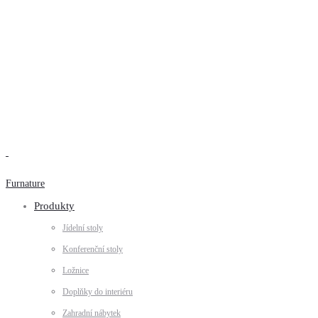
+420 731 728 621
+420 739 230 740
info@furnature.cz
Furnature
Produkty
Jídelní stoly
Konferenční stoly
Ložnice
Doplňky do interiéru
Zahradní nábytek