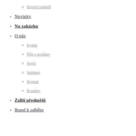
Kovové podnoží
Novinky
Na zakázku
O nás
Kvalita
Péče o produkty
Servis
Inspirace
Recenze
Kontakty
Zalití předmětů
Ihned k odběru