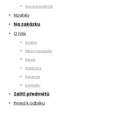
Kovové podnoží
Novinky
Na zakázku
O nás
Kvalita
Péče o produkty
Servis
Inspirace
Recenze
Kontakty
Zalití předmětů
Ihned k odběru