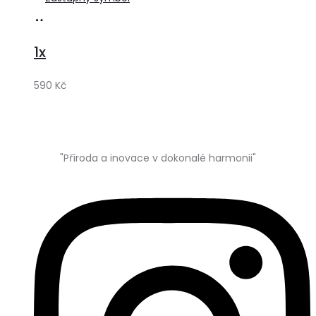
Přidat
do
1x
košíku
590
Kč
"Příroda a inovace v dokonalé harmonii"