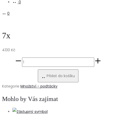
0
0
7x
4130
Kč
7x
množství
Přidat do košíku
Kategorie
Množství - podtácky
Mohlo by Vás zajímat