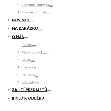
Toggle
Zahradní nábytek
Toggle
Kovové podnoží
Toggle
NOVINKY
Toggle
NA ZAKÁZKU
Toggle
O NÁS
Toggle
Kvalita
Toggle
Péče o produkty
Toggle
Servis
Toggle
Inspirace
Toggle
Recenze
Toggle
Kontakty
Toggle
ZALITÍ PŘEDMĚTŮ
Toggle
IHNED K ODBĚRU
Toggle