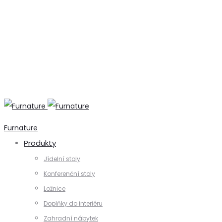
+420 731 728 621
+420 739 230 740
info@furnature.cz
Furnature
Produkty
Jídelní stoly
Konferenční stoly
Ložnice
Doplňky do interiéru
Zahradní nábytek