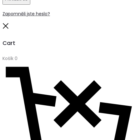
Zapomněli jste heslo?
Close
Cart
Košík
0