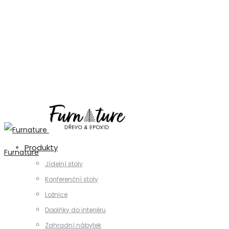
+420 731 728 621
+420 739 230 740
info@furnature.cz
Produkty
Furnature
Jídelní stoly
Konferenční stoly
Ložnice
Doplňky do interiéru
Zahradní nábytek