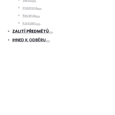
Servis
Toggle
Inspirace
Toggle
Recenze
Toggle
Kontakty
Toggle
ZALITÍ PŘEDMĚTŮ
Toggle
IHNED K ODBĚRU
Toggle