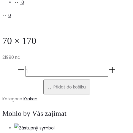
0
0
70 × 170
21990
Kč
70
×
Přidat do košíku
170
množství
Kategorie
Kraken
Mohlo by Vás zajímat