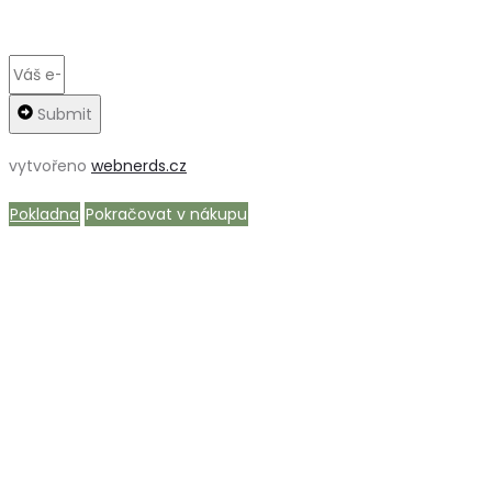
Submit
vytvořeno
webnerds.cz
Pokladna
Pokračovat v nákupu