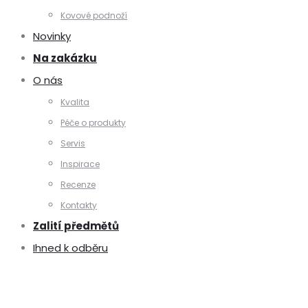
Kovové podnoží
Novinky
Na zakázku
O nás
Kvalita
Péče o produkty
Servis
Inspirace
Recenze
Kontakty
Zalití předmětů
Ihned k odběru