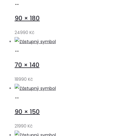
Přidat
do
90 × 180
košíku
24990
Kč
Přidat
do
70 × 140
košíku
18990
Kč
Přidat
do
90 × 150
košíku
21990
Kč