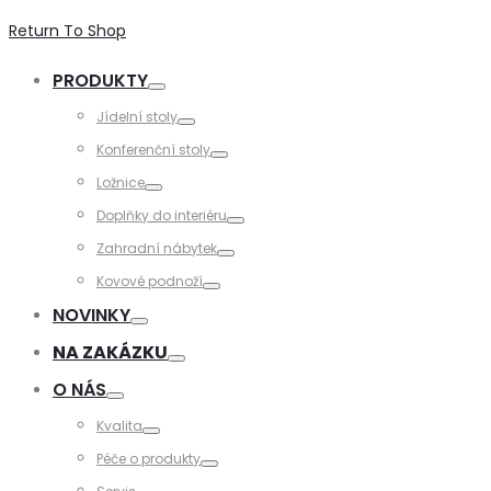
Return To Shop
PRODUKTY
Toggle
Jídelní stoly
Toggle
Konferenční stoly
Toggle
Ložnice
Toggle
Doplňky do interiéru
Toggle
Zahradní nábytek
Toggle
Kovové podnoží
Toggle
NOVINKY
Toggle
NA ZAKÁZKU
Toggle
O NÁS
Toggle
Kvalita
Toggle
Péče o produkty
Toggle