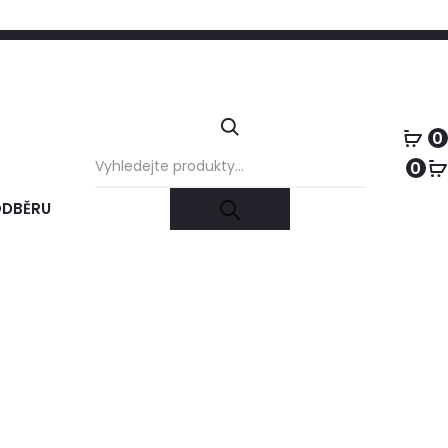
+420 731 728 621
+420 739 230 740
info@furnature.cz
0
Products
0
search
ODBĚRU