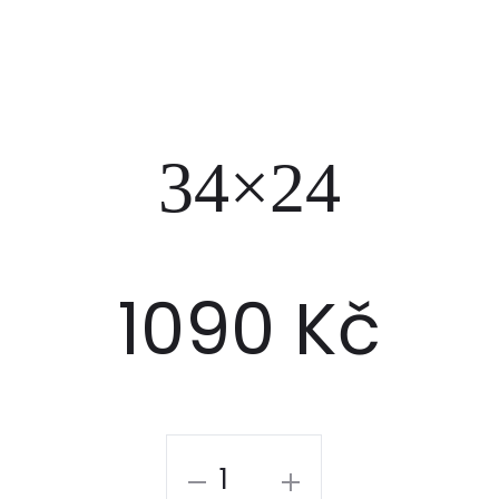
34×24
1090
Kč
34x24