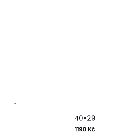
40×29
1190
Kč