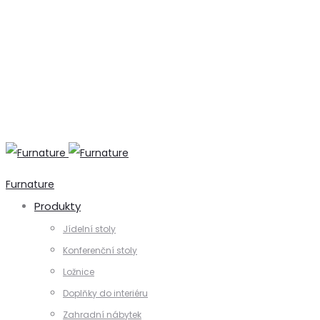
+420 731 728 621
+420 739 230 740
info@furnature.cz
Furnature
Produkty
Jídelní stoly
Konferenční stoly
Ložnice
Doplňky do interiéru
Zahradní nábytek