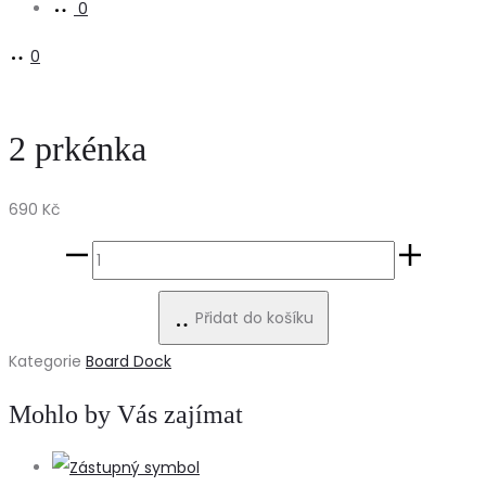
0
0
2 prkénka
690
Kč
2
prkénka
Přidat do košíku
množství
Kategorie
Board Dock
Mohlo by Vás zajímat