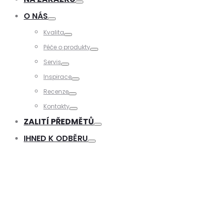
Toggle
O NÁS
Toggle
Kvalita
Toggle
Péče o produkty
Toggle
Servis
Toggle
Inspirace
Toggle
Recenze
Toggle
Kontakty
Toggle
ZALITÍ PŘEDMĚTŮ
Toggle
IHNED K ODBĚRU
Toggle