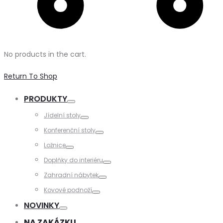
No products in the cart.
Return To Shop
PRODUKTY
Toggle
Jídelní stoly
Toggle
Konferenční stoly
Toggle
Ložnice
Toggle
Doplňky do interiéru
Toggle
Zahradní nábytek
Toggle
Kovové podnoží
Toggle
NOVINKY
Toggle
NA ZAKÁZKU