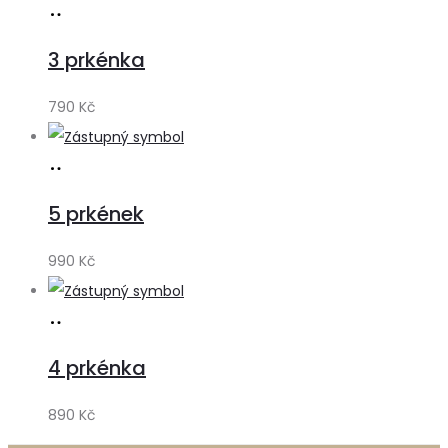
Přidat
do
3 prkénka
košíku
790
Kč
Přidat
do
5 prkének
košíku
990
Kč
Přidat
do
4 prkénka
košíku
890
Kč