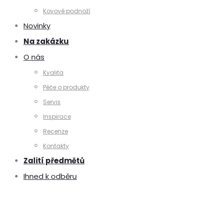
Kovové podnoží
Novinky
Na zakázku
O nás
Kvalita
Péče o produkty
Servis
Inspirace
Recenze
Kontakty
Zalití předmětů
Ihned k odběru