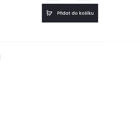
×
Přidat do košíku
200
množství
E