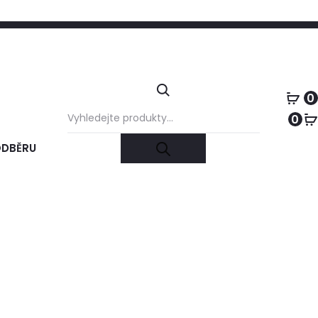
+420 731 728 621
+420 739 230 740
info@furnature.cz
0
Products
0
search
ODBĚRU