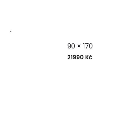
90 × 170
21990
Kč