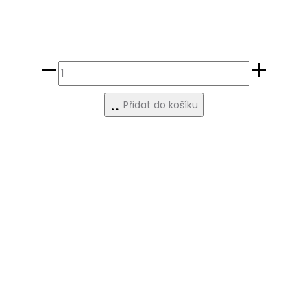
4
svíčky
Přidat do košíku
množství