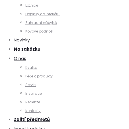
Ložnice
Doplňky do interiéru
Zahradní nábytek
Kovové podnoží
Novinky
Na zakázku
O nás
Kvalita
Péče o produkty
Servis
Inspirace
Recenze
Kontakty
Zalití předmětů
Ihned k odběru